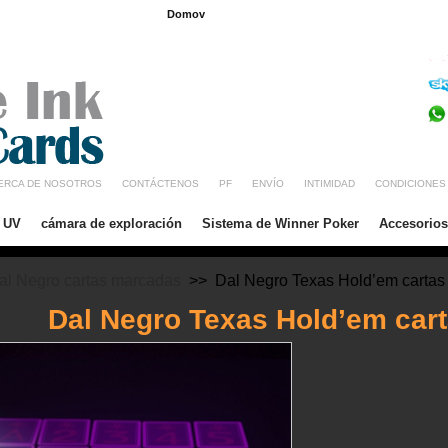
Domov
Inglés
Francia
Alemania
Brasil
ERCA DE NOSOTROS
CONTÁCTENOS
PF
ENVÍO
INTIMIDAD
CONDICIONES
/ UV
cámara de exploración
Sistema de Winner Poker
Accesorios
al Negro cartas marcadas
>> Dal Negro Texas Hold’em cartas
Dal Negro Texas Hold’em car