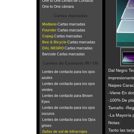
One to One Lentes de Contacto
One to One cámara
Cartas marcadas
Modiano
Cartas marcadas
Fournier
Cartas marcadas
Copag
Cartas marcadas
Bee & Bicycle
Cartas marcadas
DAL NEGRO
Cartas marcadas
Barcode Cartas marcadas
Lentes de Contacto IR / UV
Dal Negro Te
Lentes de contacto para los ojos
impresionante
azules
Lentes de contacto para los ojos
Naipes Caract
verdes
-Viene En dos
Lentes de contacto para Brown
-100% De plás
Eyes
Tamaño -Regul
Lentes de contacto para los ojos
oscuros
-La Mayoría p
Lentes de contacto para los Ojos
Notas:
grises
Tanto las tar
Gafas de sol de infrarrojos