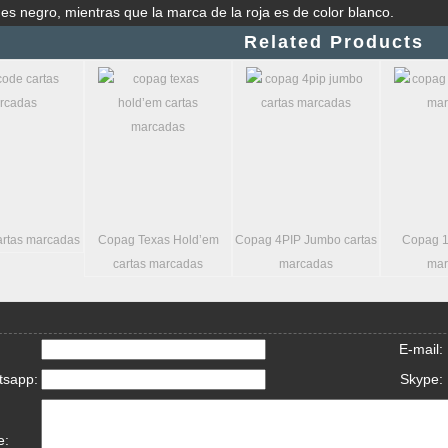
 es negro, mientras que la marca de la roja es de color blanco.
Related Products
artas marcadas
Copag Texas Hold’em
Copag 4PIP Jumbo cartas
Copag 1
cartas marcadas
marcadas
mar
E-mail:
tsapp:
Skype:
e: