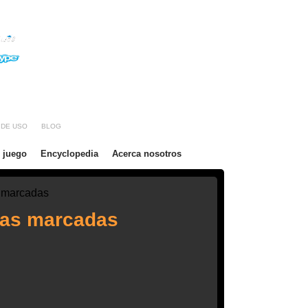
checo
Rumania
España
Países Bajos
Rusia
Italia
E-mail: marked-cards2012@hotmail.com
Skype: marked-cards2012
WhatsApp / Wechat: +86 188 2517 5787
 DE USO
BLOG
 juego
Encyclopedia
Acerca nosotros
 marcadas
tas marcadas