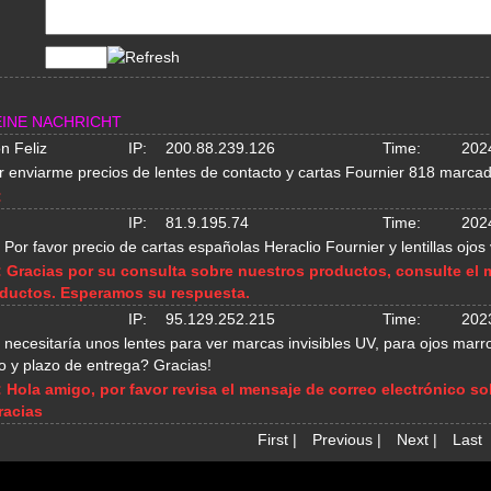
EINE NACHRICHT
n Feliz
IP:
200.88.239.126
Time:
202
 enviarme precios de lentes de contacto y cartas Fournier 818 marcadas
:
IP:
81.9.195.74
Time:
202
 Por favor precio de cartas españolas Heraclio Fournier y lentillas ojos
:
Gracias por su consulta sobre nuestros productos, consulte el
ductos. Esperamos su respuesta.
IP:
95.129.252.215
Time:
202
 necesitaría unos lentes para ver marcas invisibles UV, para ojos ma
o y plazo de entrega? Gracias!
:
Hola amigo, por favor revisa el mensaje de correo electrónico 
racias
First
|
Previous
|
Next
|
Last