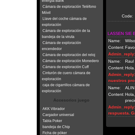
energía Bank
Cámara de exploración Teléfono
Móvil
Code:
Llave del coche cámara de
exploración
Cámara de exploración de la
LASSEN SIE 
bandeja de la viruta
Name:
Wilso
Cámara de exploración
Content:
Favor
encendedor
Admin_reply
Cámara de exploración del reloj
Cámara de exploración Monedero
Name:
Raul
Cámara de exploración Cuff
Content:
Hola.
Cinturón de cuero cámara de
Admin_reply
exploración
nuestros pro
caja de cigarrillos cámara de
Name:
ALIN
exploración
Content:
Hola,
Accesorios juego
preci
Admin_reply
AKK Vibrador
respuesta. G
Cargador universal
Tabla Poker
bandeja de Chip
Ficha de póker