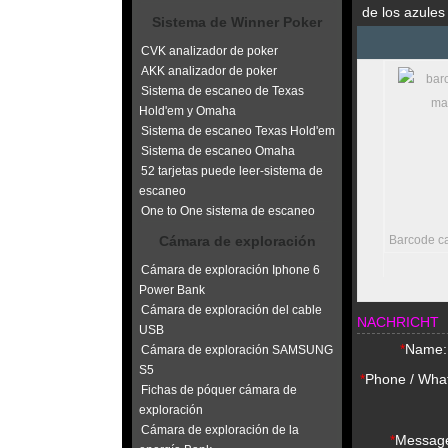
de los azules
Sistema de Winner Poker
CVK analizador de poker
AKK analizador de poker
Sistema de escaneo de Texas
Hold'em y Omaha
Sistema de escaneo Texas Hold'em
Sistema de escaneo Omaha
52 tarjetas puede leer-sistema de
escaneo
One to One sistema de escaneo
Cámara de exploración
Luminous cartas
Barcode c
marcadas
Cámara de exploración Iphone 6
Power Bank
Cámara de exploración del cable
NACHRICHT
USB
*
Name:
Cámara de exploración SAMSUNG
S5
*
Phone / Wha
Fichas de póquer cámara de
exploración
Cámara de exploración de la
*
Messag