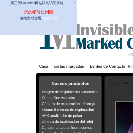
第三代Lockview网站限制访问系统
×
您的帐号已到期
请续费后使用,
续费页面
AC
Casa
cartas marcadas
Lentes de Contacto IR 
Casa
>>
D
Nuevos productos
Imagen de seguimiento automático
One to One Auricular
Cámara de exploración infrarroja
iphone 6 cámara de exploración
AKK analizador de poker
cámara de exploración del reloj
Cartas marcadas fluorescentes