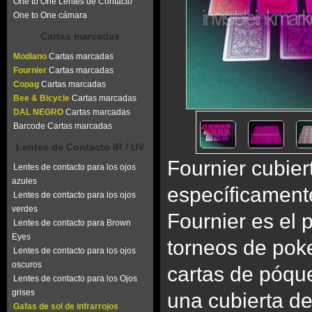
One to One Lentes de Contacto
One to One cámara
Cartas marcadas
Modiano
Cartas marcadas
Fournier
Cartas marcadas
Copag
Cartas marcadas
Bee & Bicycle
Cartas marcadas
DAL NEGRO
Cartas marcadas
Barcode Cartas marcadas
Lentes de Contacto IR / UV
Fournier cubie
Lentes de contacto para los ojos
azules
específicament
Lentes de contacto para los ojos
verdes
Fournier es el 
Lentes de contacto para Brown
Eyes
torneos de poke
Lentes de contacto para los ojos
oscuros
cartas de póqu
Lentes de contacto para los Ojos
grises
una cubierta de
Gafas de sol de infrarrojos