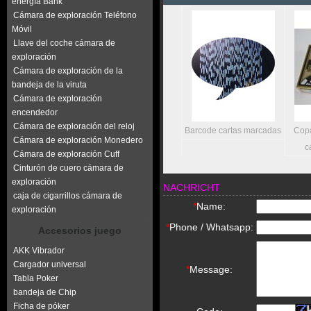
energía Bank
Cámara de exploración Teléfono
Móvil
Llave del coche cámara de
exploración
Cámara de exploración de la
bandeja de la viruta
Cámara de exploración
encendedor
Cámara de exploración del reloj
Luminous cartas
Barcode cartas marcadas
Cop
Cámara de exploración Monedero
marcadas
c
Cámara de exploración Cuff
Cinturón de cuero cámara de
exploración
NACHRICHT
caja de cigarrillos cámara de
*
Name:
exploración
*
Phone / Whatsapp:
Accesorios juego
AKK Vibrador
Cargador universal
*
Message:
Tabla Poker
bandeja de Chip
Ficha de póker