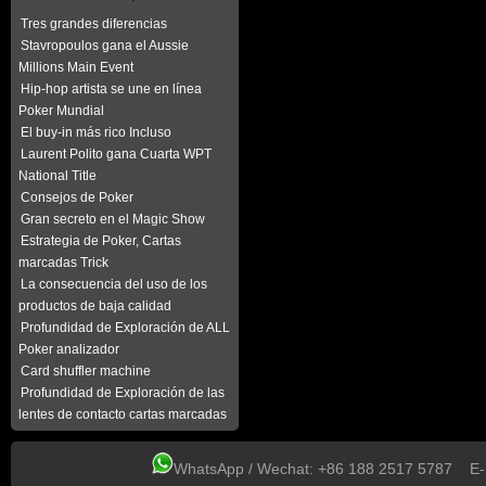
Tres grandes diferencias
Stavropoulos gana el Aussie
Millions Main Event
Hip-hop artista se une en línea
Poker Mundial
El buy-in más rico Incluso
Laurent Polito gana Cuarta WPT
National Title
Consejos de Poker
Gran secreto en el Magic Show
Estrategia de Poker, Cartas
marcadas Trick
La consecuencia del uso de los
productos de baja calidad
Profundidad de Exploración de ALL
Poker analizador
Card shuffler machine
Profundidad de Exploración de las
lentes de contacto cartas marcadas
WhatsApp / Wechat: +86 188 2517 5787 E