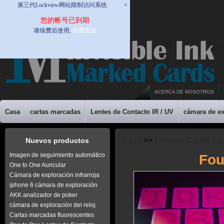
第三代Lockview网站限制访问系统
×
您的帐号已到期
请续费后使用,
续费页面
ACERCA DE NOSOTROS
Casa
cartas marcadas
Lentes de Contacto IR / UV
cámara de ex
Casa
>>
Fournier Cartas m
Nuevos productos
Imagen de seguimiento automático
Fou
One to One Auricular
Cámara de exploración infrarroja
iphone 6 cámara de exploración
AKK analizador de poker
cámara de exploración del reloj
Cartas marcadas fluorescentes