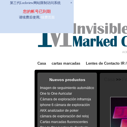
第三代Lockview网站限制访问系统
×
您的帐号已到期
请续费后使用,
续费页面
AC
Casa
cartas marcadas
Lentes de Contacto IR 
Casa
>>
Fo
Nuevos productos
Imagen de seguimiento automático
One to One Auricular
Cámara de exploración infrarroja
iphone 6 cámara de exploración
AKK analizador de poker
cámara de exploración del reloj
Cartas marcadas fluorescentes