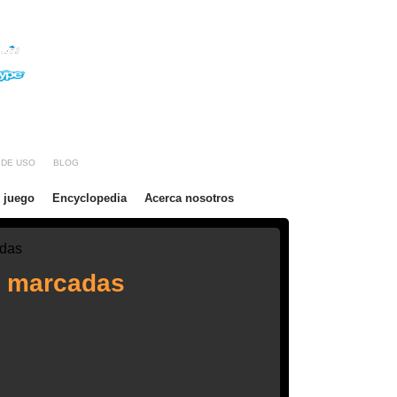
checo
Rumania
España
Países Bajos
Rusia
Italia
E-mail: marked-cards2012@hotmail.com
Skype: marked-cards2012
WhatsApp / Wechat: +86 188 2517 5787
 DE USO
BLOG
 juego
Encyclopedia
Acerca nosotros
adas
s marcadas