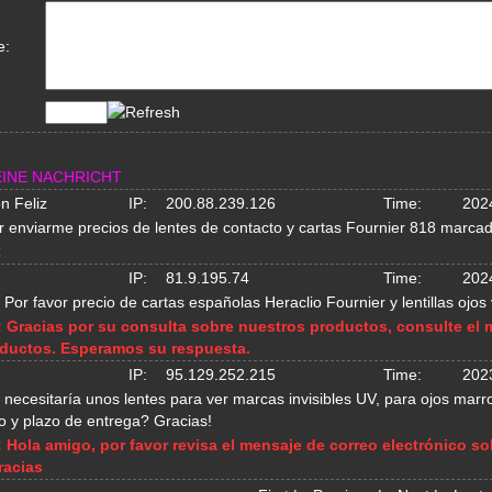
e:
EINE NACHRICHT
n Feliz
IP:
200.88.239.126
Time:
202
 enviarme precios de lentes de contacto y cartas Fournier 818 marcadas
:
IP:
81.9.195.74
Time:
202
 Por favor precio de cartas españolas Heraclio Fournier y lentillas ojos
:
Gracias por su consulta sobre nuestros productos, consulte el
ductos. Esperamos su respuesta.
IP:
95.129.252.215
Time:
202
 necesitaría unos lentes para ver marcas invisibles UV, para ojos ma
o y plazo de entrega? Gracias!
:
Hola amigo, por favor revisa el mensaje de correo electrónico 
racias