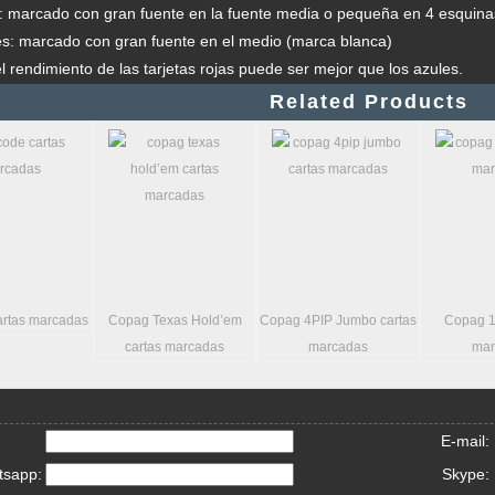
s: marcado con gran fuente en la fuente media o pequeña en 4 esquin
es: marcado con gran fuente en el medio (marca blanca)
el rendimiento de las tarjetas rojas puede ser mejor que los azules.
Related Products
artas marcadas
Copag Texas Hold’em
Copag 4PIP Jumbo cartas
Copag 1
cartas marcadas
marcadas
mar
E-mail:
tsapp:
Skype: