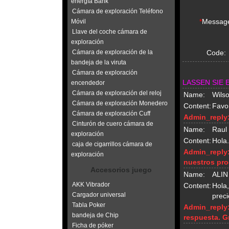
energía Bank
Cámara de exploración Teléfono
*
Messag
Móvil
Llave del coche cámara de
exploración
Cámara de exploración de la
Code:
bandeja de la viruta
Cámara de exploración
LASSEN SIE 
encendedor
Cámara de exploración del reloj
Name:
Wilso
Cámara de exploración Monedero
Content:
Favor
Cámara de exploración Cuff
Admin_reply
Cinturón de cuero cámara de
Name:
Raul
exploración
Content:
Hola.
caja de cigarrillos cámara de
Admin_reply
exploración
nuestros pro
Accesorios juego
Name:
ALIN
AKK Vibrador
Content:
Hola,
Cargador universal
preci
Tabla Poker
Admin_reply
bandeja de Chip
respuesta. G
Ficha de póker