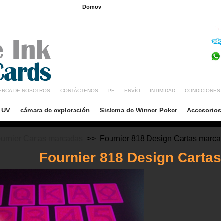
Domov
Inglés
Francia
Alemania
Brasil
ERCA DE NOSOTROS
CONTÁCTENOS
PF
ENVÍO
INTIMIDAD
CONDICIONES
/ UV
cámara de exploración
Sistema de Winner Poker
Accesorios
urnier Cartas marcadas
>> Fournier 818 Design Cartas marc
Fournier 818 Design Carta