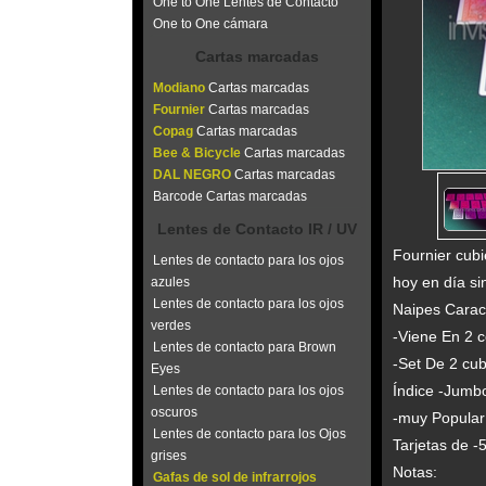
One to One Lentes de Contacto
One to One cámara
Cartas marcadas
Modiano
Cartas marcadas
Fournier
Cartas marcadas
Copag
Cartas marcadas
Bee & Bicycle
Cartas marcadas
DAL NEGRO
Cartas marcadas
Barcode Cartas marcadas
Lentes de Contacto IR / UV
Fournier cub
Lentes de contacto para los ojos
hoy en día si
azules
Lentes de contacto para los ojos
Naipes Caract
verdes
-Viene En 2 co
Lentes de contacto para Brown
-Set De 2 cub
Eyes
Índice -Jumb
Lentes de contacto para los ojos
oscuros
-muy Popular
Lentes de contacto para los Ojos
Tarjetas de -
grises
Notas:
Gafas de sol de infrarrojos