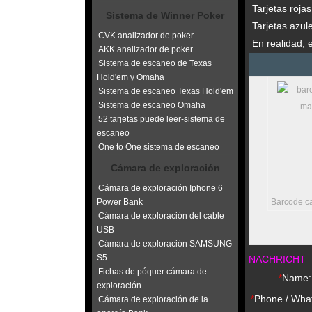
Tarjetas roja
Sistema de Winner Poker
Tarjetas azul
CVK analizador de poker
En realidad, 
AKK analizador de poker
Sistema de escaneo de Texas
Hold'em y Omaha
Sistema de escaneo Texas Hold'em
Sistema de escaneo Omaha
52 tarjetas puede leer-sistema de
escaneo
One to One sistema de escaneo
Cámara de exploración
Cámara de exploración Iphone 6
Power Bank
Luminous cartas
Barcode c
Cámara de exploración del cable
marcadas
USB
Cámara de exploración SAMSUNG
S5
NACHRICHT
Fichas de póquer cámara de
*
Name:
exploración
*
Phone / Wha
Cámara de exploración de la